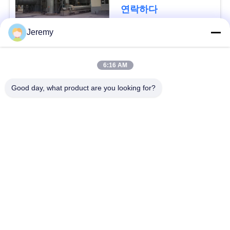
청
연락하다
하
Jeremy
다
모든
6:16 AM
사
파티클 보드 생산 라
Good day, what product are you looking for?
OSB 생산 라인
인
이
트
서류상 기술설계 프로
mdf 생산 라인
젝트
맵
생물 자원 발전소
건축재료 프로젝트
PRIVACY
POLICY
산업 킬른 및 건조기
목공 산업 기계