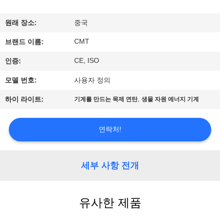
공
원래 장소:
중국
장
CMT
브랜드 이름:
견
CE, ISO
인증:
학
모델 번호:
사용자 정의
,
하이 라이트:
기계를 만드는 목제 연탄
생물 자원 에너지 기계
품
질
연락처!
관
리
세부 사항 전개
문
유사한 제품