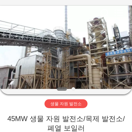
Copyright
©
2019
-
2026
SUZHOU
CMT
ENGINEERING
집
CO.,
LTD..
All
Rights
Reserved.
제
품
회
사
생물 자원 발전소
소
45MW 생물 자원 발전소/목제 발전소/
개
폐열 보일러