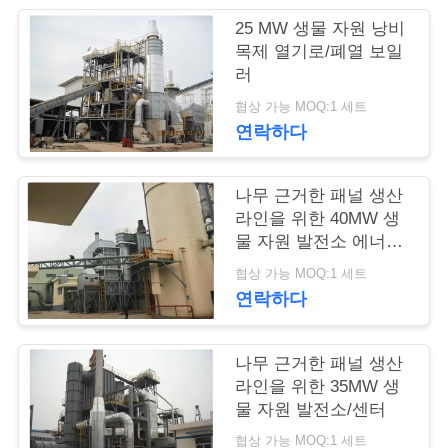
의
25 MW 생물 자원 낭비
하
목제 열기로/폐열 보일
러
기
협상 가능 MOQ:1 세트
연락하다
블
로
나무 근거한 패널 생산
라인을 위한 40MW 생
그
물 자원 발전소 에너지
센터
협상 가능 MOQ:1 세트
조
연락하다
회
나무 근거한 패널 생산
를
라인을 위한 35MW 생
물 자원 발전소/센터
요
협상 가능 MOQ:1 세트