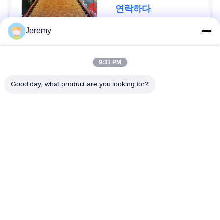
청
연락하다
하
Jeremy
다
모든
9:37 PM
사
파티클 보드 생산 라
Good day, what product are you looking for?
OSB 생산 라인
인
이
트
서류상 기술설계 프로
mdf 생산 라인
젝트
맵
생물 자원 발전소
건축재료 프로젝트
PRIVACY
POLICY
산업 킬른 및 건조기
목공 산업 기계