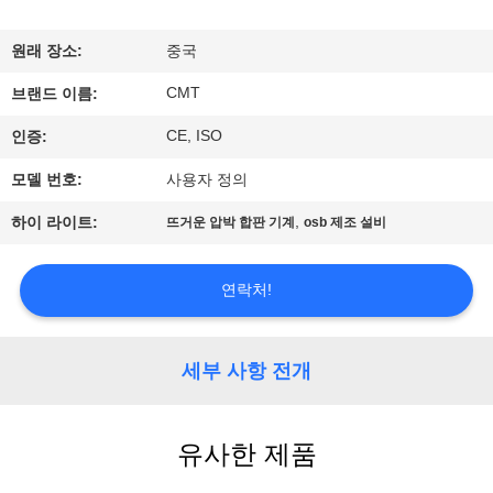
공
원래 장소:
중국
장
CMT
브랜드 이름:
견
CE, ISO
인증:
학
모델 번호:
사용자 정의
,
하이 라이트:
뜨거운 압박 합판 기계
osb 제조 설비
품
질
연락처!
관
리
세부 사항 전개
문
유사한 제품