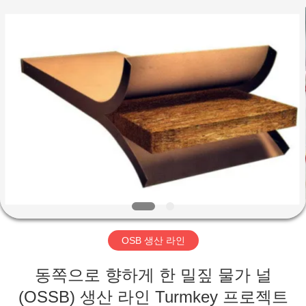
Copyright
©
2019
-
2026
SUZHOU
CMT
ENGINEERING
집
CO.,
LTD..
All
Rights
Reserved.
제
품
회
사
OSB 생산 라인
소
동쪽으로 향하게 한 밀짚 물가 널
개
(OSSB) 생산 라인 Turmkey 프로젝트