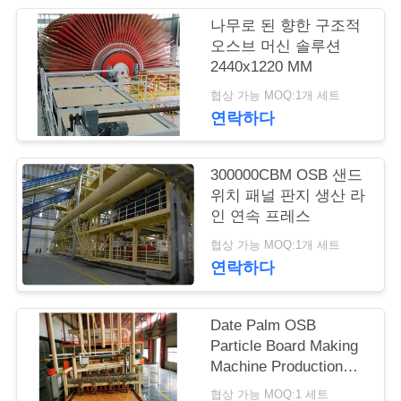
의
나무로 된 향한 구조적
하
오스브 머신 솔루션
2440x1220 MM
기
협상 가능 MOQ:1개 세트
연락하다
블
로
300000CBM OSB 샌드
위치 패널 판지 생산 라
그
인 연속 프레스
협상 가능 MOQ:1개 세트
조
연락하다
회
Date Palm OSB
를
Particle Board Making
Machine Production
요
Line
협상 가능 MOQ:1 세트