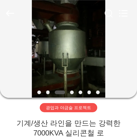
Copyright
©
2019
-
2026
SUZHOU
CMT
ENGINEERING
집
CO.,
LTD..
All
Rights
Reserved.
제
품
회
사
광업과 야금술 프로젝트
소
기계/생산 라인을 만드는 강력한
개
7000KVA 실리콘철 로