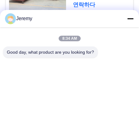
청
연락하다
하
Jeremy
다
모든
8:34 AM
사
파티클 보드 생산 라
Good day, what product are you looking for?
OSB 생산 라인
인
이
트
서류상 기술설계 프로
mdf 생산 라인
젝트
맵
생물 자원 발전소
건축재료 프로젝트
PRIVACY
POLICY
산업 킬른 및 건조기
목공 산업 기계