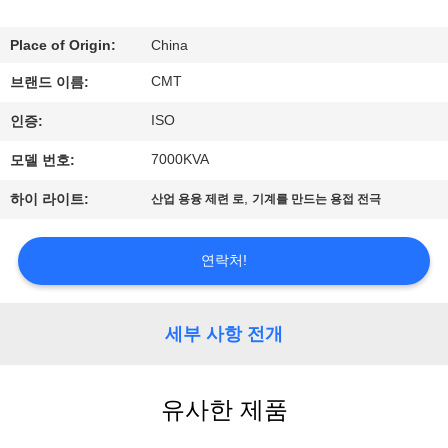
공
Place of Origin:
China
장
CMT
브랜드 이름:
견
ISO
인증:
학
7000KVA
모델 번호:
,
하이 라이트:
산업 용융 제련 로
기계를 만드는 용접 전극
품
질
연락처!
관
세부 사항 전개
리
문
유사한 제품