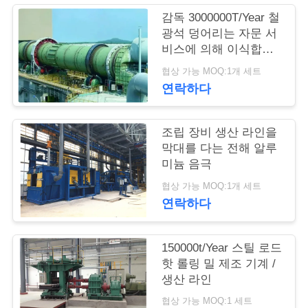
의
감독 3000000T/Year 철
하
광석 덩어리는 자문 서
비스에 의해 이식합니
기
다
협상 가능 MOQ:1개 세트
연락하다
블
로
조립 장비 생산 라인을
막대를 다는 전해 알루
그
미늄 음극
협상 가능 MOQ:1개 세트
조
연락하다
회
150000t/Year 스틸 로드
를
핫 롤링 밀 제조 기계 /
생산 라인
요
협상 가능 MOQ:1 세트