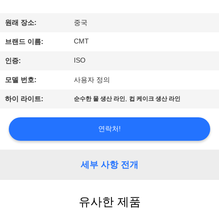
공
원래 장소:
중국
장
CMT
브랜드 이름:
견
ISO
인증:
학
모델 번호:
사용자 정의
,
하이 라이트:
순수한 물 생산 라인
컵 케이크 생산 라인
품
질
연락처!
관
리
세부 사항 전개
문
유사한 제품