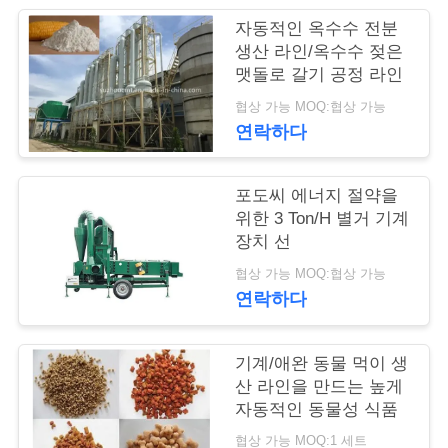
의
자동적인 옥수수 전분
하
생산 라인/옥수수 젖은
맷돌로 갈기 공정 라인
기
협상 가능 MOQ:협상 가능
연락하다
조
회
포도씨 에너지 절약을
위한 3 Ton/H 별거 기계
를
장치 선
요
협상 가능 MOQ:협상 가능
연락하다
청
하
기계/애완 동물 먹이 생
다
산 라인을 만드는 높게
자동적인 동물성 식품
협상 가능 MOQ:1 세트