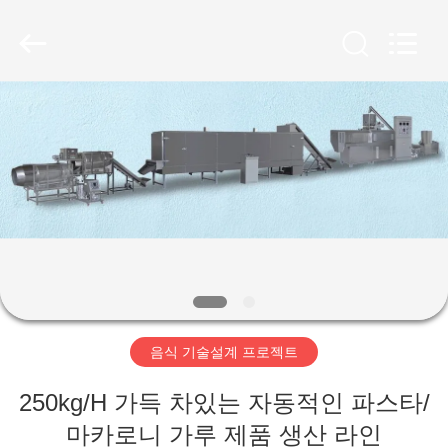
Copyright
©
2019
-
2025
SUZHOU
CMT
ENGINEERING
집
CO.,
LTD..
All
Rights
Reserved.
제
품
회
사
음식 기술설계 프로젝트
소
250kg/H 가득 차있는 자동적인 파스타/
개
마카로니 가루 제품 생산 라인