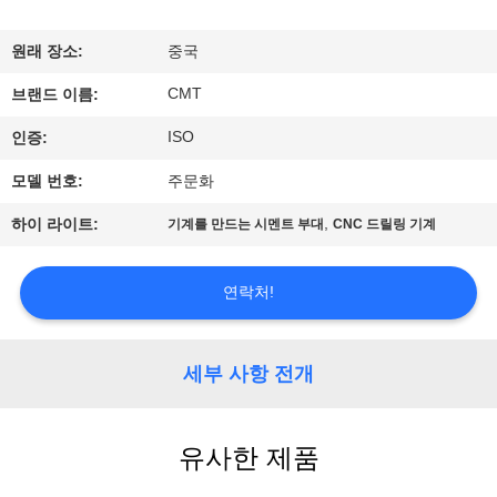
공
원래 장소:
중국
장
CMT
브랜드 이름:
견
ISO
인증:
학
모델 번호:
주문화
,
하이 라이트:
기계를 만드는 시멘트 부대
CNC 드릴링 기계
품
질
연락처!
관
리
세부 사항 전개
문
유사한 제품