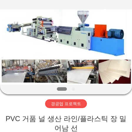
Copyright
©
2019
-
2026
SUZHOU
CMT
ENGINEERING
집
CO.,
LTD..
All
Rights
Reserved.
제
품
회
사
경공업 프로젝트
소
PVC 거품 널 생산 라인/플라스틱 장 밀
개
어남 선