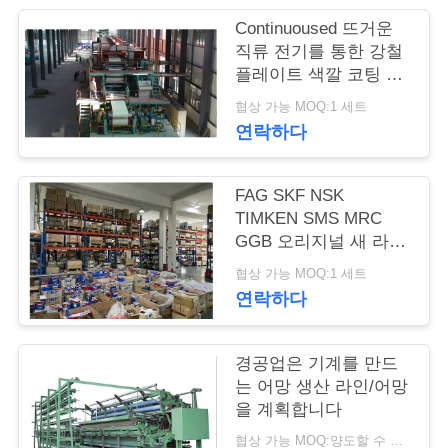
의
Continuoused 뜨거운
하
직류 전기를 통한 강철
플레이트 색깔 코팅 생
기
산 라인
협상 가능 MOQ:1 세트
연락하다
블
로
FAG SKF NSK
TIMKEN SMS MRC
그
GGB 오리지널 새 라어
링
협상 가능 MOQ:1 세트
조
연락하다
회
경공업은 기계를 만드
를
는 어망 생산 라인/어망
을 계획합니다
요
협상 가능 MOQ:양도할 수 있는