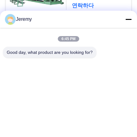
청
연락하다
하
Jeremy
다
모든
6:45 PM
사
파티클 보드 생산 라
Good day, what product are you looking for?
OSB 생산 라인
인
이
트
서류상 기술설계 프로
mdf 생산 라인
젝트
맵
생물 자원 발전소
건축재료 프로젝트
PRIVACY
POLICY
산업 킬른 및 건조기
목공 산업 기계