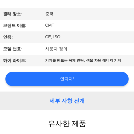
공
원래 장소:
중국
장
CMT
브랜드 이름:
견
CE, ISO
인증:
학
모델 번호:
사용자 정의
,
하이 라이트:
기계를 만드는 목제 연탄
생물 자원 에너지 기계
품
질
연락처!
관
리
세부 사항 전개
문
유사한 제품