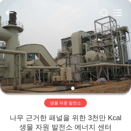
Copyright
©
2019
-
2026
SUZHOU
CMT
ENGINEERING
집
CO.,
LTD..
All
Rights
Reserved.
제
품
회
사
생물 자원 발전소
소
나무 근거한 패널을 위한 3천만 Kcal
개
생물 자원 발전소 에너지 센터