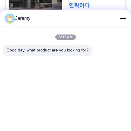
청
연락하다
하
Jeremy
다
모든
5:37 AM
사
파티클 보드 생산 라
Good day, what product are you looking for?
OSB 생산 라인
인
이
트
서류상 기술설계 프로
mdf 생산 라인
젝트
맵
생물 자원 발전소
건축재료 프로젝트
PRIVACY
POLICY
산업 킬른 및 건조기
목공 산업 기계