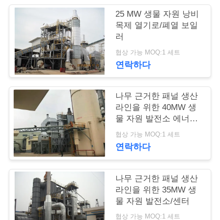
의
25 MW 생물 자원 낭비
하
목제 열기로/폐열 보일
러
기
협상 가능 MOQ:1 세트
연락하다
블
로
나무 근거한 패널 생산
라인을 위한 40MW 생
그
물 자원 발전소 에너지
센터
협상 가능 MOQ:1 세트
조
연락하다
회
나무 근거한 패널 생산
를
라인을 위한 35MW 생
물 자원 발전소/센터
요
협상 가능 MOQ:1 세트